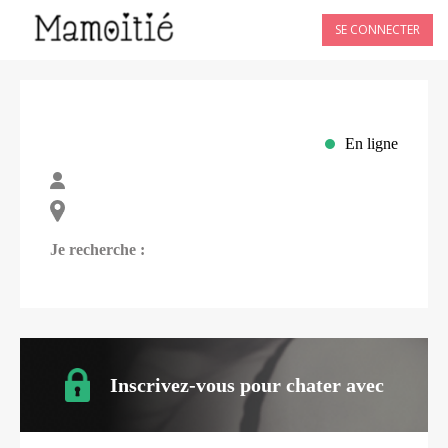
SE CONNECTER
En ligne
Je recherche :
Inscrivez-vous pour chater avec