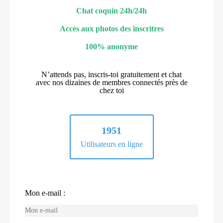
Chat coquin 24h/24h
Accès aux photos des inscritres
100% anonyme
N’attends pas, inscris-toi gratuitement et chat
avec nos dizaines de membres connectés près de
chez toi
1951
Utilisateurs en ligne
Mon e-mail :