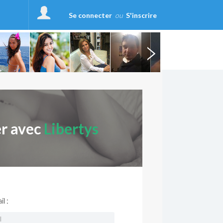
Se connecter
ou
S'inscrire
er avec
Libertys
l :