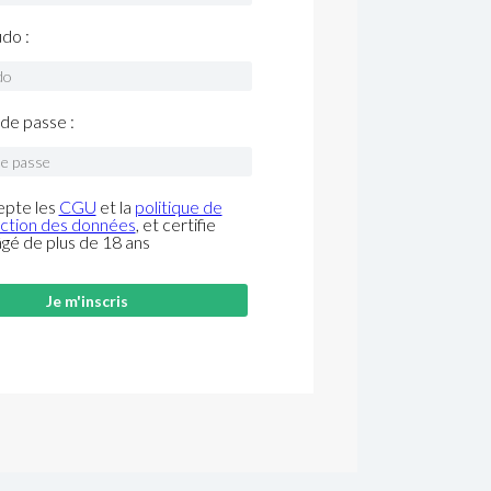
do :
de passe :
epte les
CGU
et la
politique de
ction des données
, et certifie
âgé de plus de 18 ans