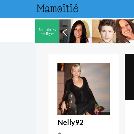
Membres
en ligne
Nelly92