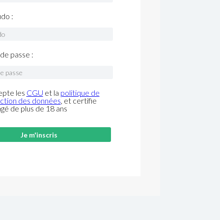
do :
de passe :
epte les
CGU
et la
politique de
ction des données
, et certifie
âgé de plus de 18 ans