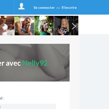
Se connecter
ou
S'inscrire
er avec
Nelly92
l :