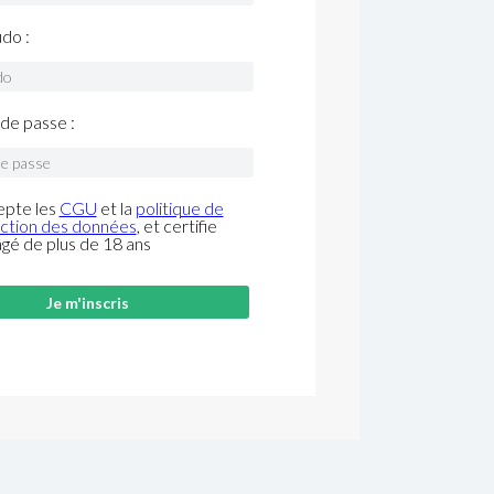
do :
de passe :
epte les
CGU
et la
politique de
ction des données
, et certifie
âgé de plus de 18 ans