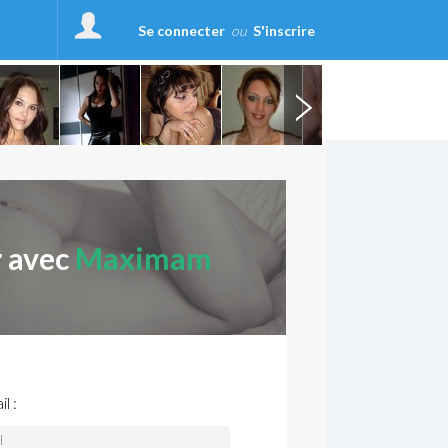
Se connecter
ou
S'inscrire
r avec
Maximam
l :