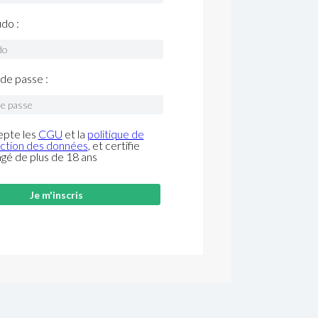
do :
de passe :
epte les
CGU
et la
politique de
ction des données
, et certifie
âgé de plus de 18 ans