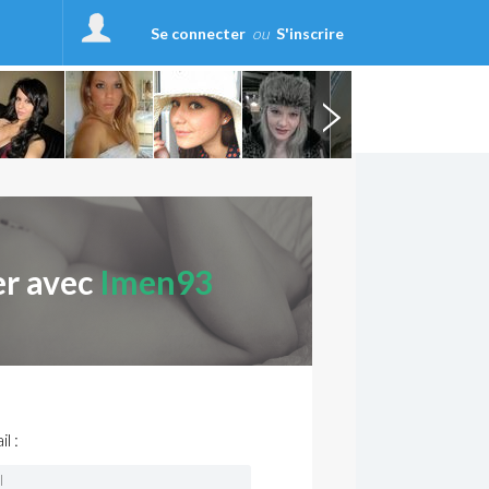
Se connecter
ou
S'inscrire
er avec
Imen93
l :