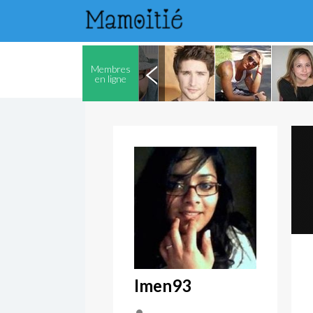
Membres
en ligne
Imen93