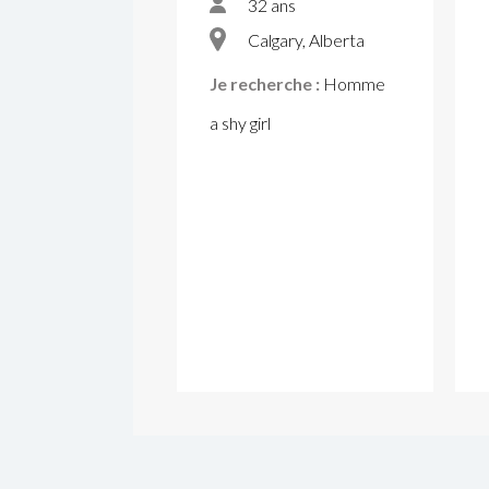
32 ans
Calgary, Alberta
Je recherche :
Homme
a shy girl