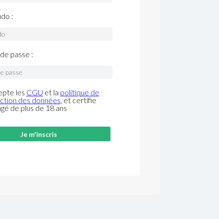
do :
de passe :
epte les
CGU
et la
politique de
ction des données
, et certifie
âgé de plus de 18 ans