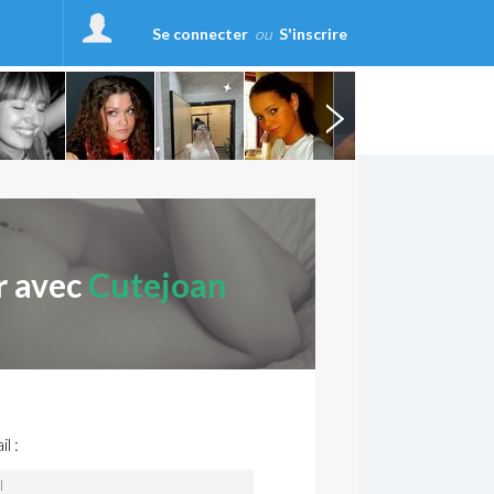
Se connecter
ou
S'inscrire
r avec
Cutejoan
l :